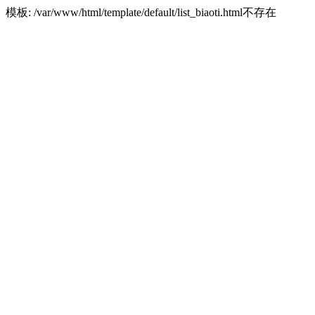
模板: /var/www/html/template/default/list_biaoti.html不存在