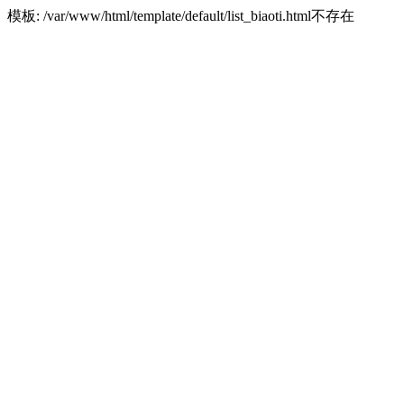
模板: /var/www/html/template/default/list_biaoti.html不存在