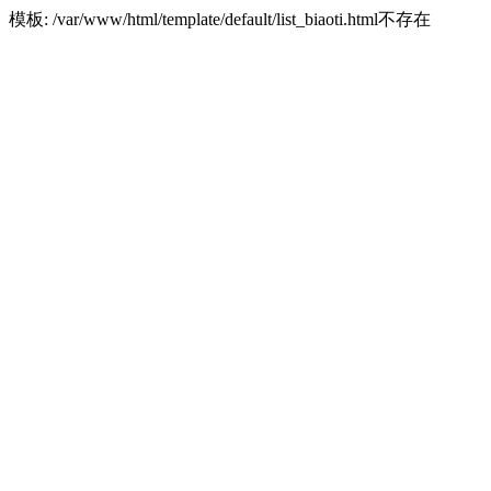
模板: /var/www/html/template/default/list_biaoti.html不存在