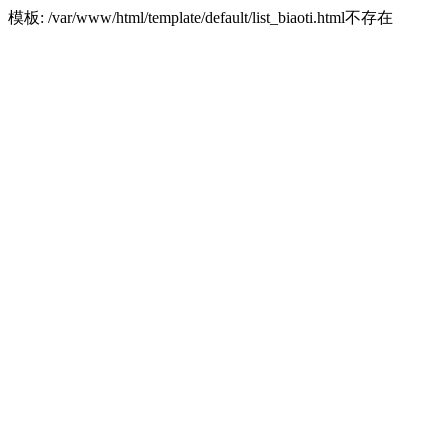
模板: /var/www/html/template/default/list_biaoti.html不存在