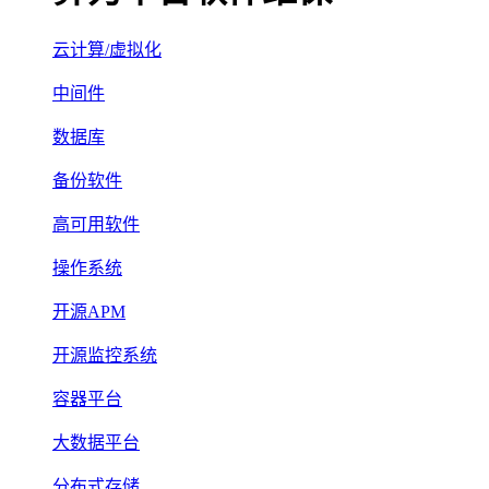
云计算/虚拟化
中间件
数据库
备份软件
高可用软件
操作系统
开源APM
开源监控系统
容器平台
大数据平台
分布式存储