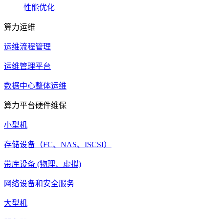
性能优化
算力运维
运维流程管理
运维管理平台
数据中心整体运维
算力平台硬件维保
小型机
存储设备（FC、NAS、ISCSI）
带库设备 (物理、虚拟)
网络设备和安全服务
大型机