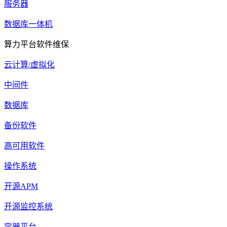
服务器
数据库一体机
算力平台软件维保
云计算/虚拟化
中间件
数据库
备份软件
高可用软件
操作系统
开源APM
开源监控系统
容器平台