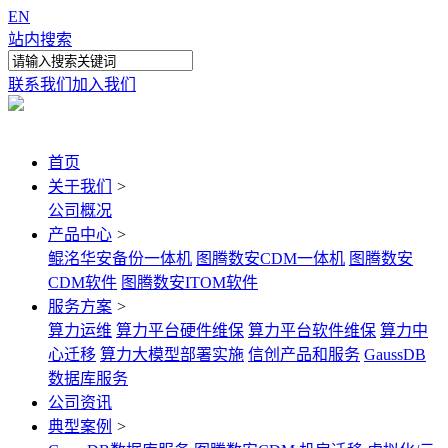
EN
站内搜索
联系我们
加入我们
首页
关于我们
>
公司概况
产品中心
>
鲲洺华安备份一体机
图腾数安CDM一体机
图腾数安
CDM软件
图腾数安ITOM软件
服务方案
>
算力运维
算力平台硬件维保
算力平台软件维保
算力中
心迁移
算力大模型部署实施
信创产品和服务
GaussDB
数据库服务
公司资讯
典型案例
>