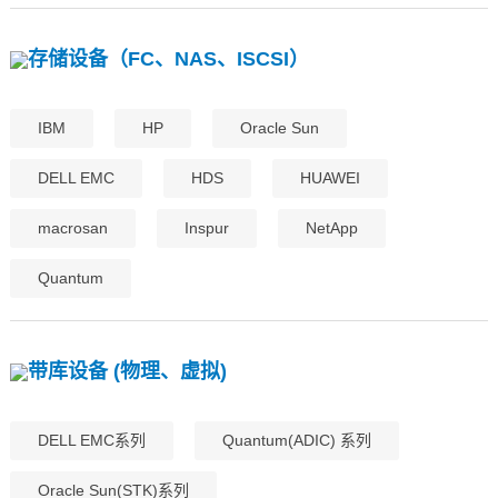
存储设备（FC、NAS、ISCSI）
IBM
HP
Oracle Sun
DELL EMC
HDS
HUAWEI
macrosan
Inspur
NetApp
Quantum
带库设备 (物理、虚拟)
DELL EMC系列
Quantum(ADIC) 系列
Oracle Sun(STK)系列