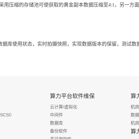
采用压缩的存储池可使获取的黄金副本数据压缩至4:1，另一方
数据库使用状态，实时拍摄快照，实现数据版本的保留，测试数
算力平台软件维保
算
云计算/虚拟化
机
SCSI）
中间件
数
数据库
机
备份软件
算