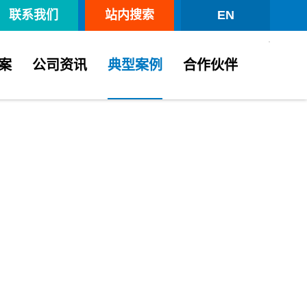
联系我们
站内搜索
EN
案
公司资讯
典型案例
合作伙伴