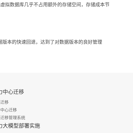
面虚拟数据库几乎不占用额外的存储空间，存储成本节
据版本的快速回退，达到了对数据版本的良好管理
力中心迁移
房迁移
据中心迁移
房迁移管理系统
力大模型部署实施