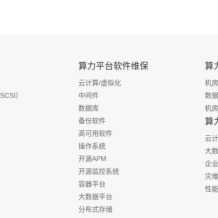
算力平台软件维保
算
云计算/虚拟化
机
SCSI）
中间件
数
数据库
机
备份软件
算
高可用软件
云计
操作系统
大
开源APM
企
开源监控系统
灾
容器平台
性
大数据平台
分布式存储