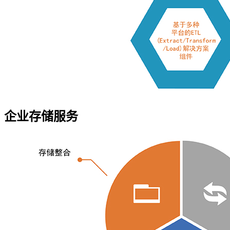
企业存储服务