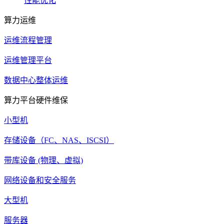
性能优化
算力运维
运维流程管理
运维管理平台
数据中心整体运维
算力平台硬件维保
小型机
存储设备（FC、NAS、ISCSI）
带库设备 (物理、虚拟)
网络设备和安全服务
大型机
服务器