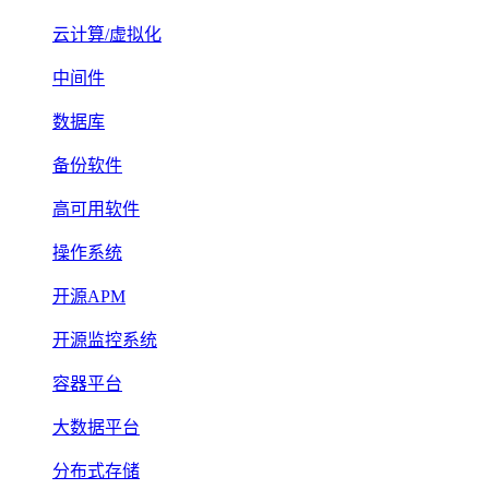
云计算/虚拟化
中间件
数据库
备份软件
高可用软件
操作系统
开源APM
开源监控系统
容器平台
大数据平台
分布式存储