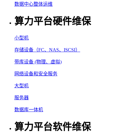
数据中心整体运维
算力平台硬件维保
小型机
存储设备（FC、NAS、ISCSI）
带库设备 (物理、虚拟)
网络设备和安全服务
大型机
服务器
数据库一体机
算力平台软件维保