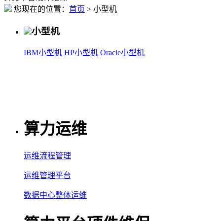
您现在的位置：
首页
> 小型机
小型机
IBM小型机
HP小型机
Oracle小型机
算力运维
运维流程管理
运维管理平台
数据中心整体运维