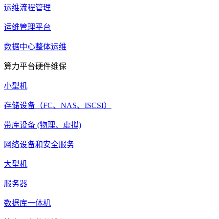
运维流程管理
运维管理平台
数据中心整体运维
算力平台硬件维保
小型机
存储设备（FC、NAS、ISCSI）
带库设备 (物理、虚拟)
网络设备和安全服务
大型机
服务器
数据库一体机