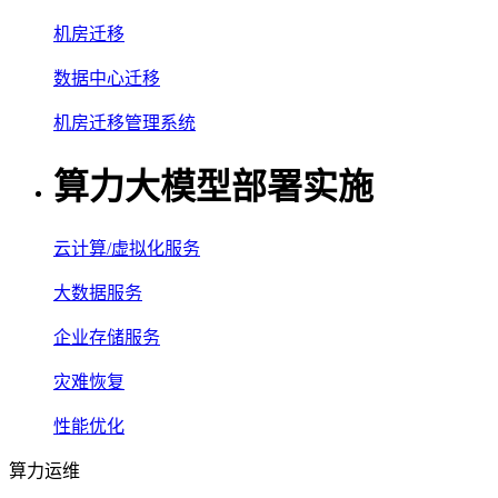
机房迁移
数据中心迁移
机房迁移管理系统
算力大模型部署实施
云计算/虚拟化服务
大数据服务
企业存储服务
灾难恢复
性能优化
算力运维