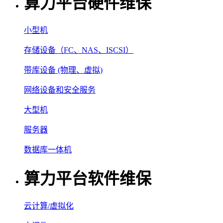
算力平台硬件维保
小型机
存储设备（FC、NAS、ISCSI）
带库设备 (物理、虚拟)
网络设备和安全服务
大型机
服务器
数据库一体机
算力平台软件维保
云计算/虚拟化