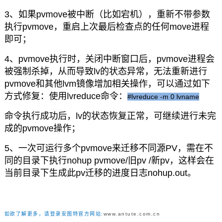
3、如果pvmove被中断（比如宕机），重新不带参数
执行pvmove，重启上次最后检查点的任何move进程
即可；
4、pvmove执行时，关闭中断窗口后，pvmove进程会
被强制杀掉，从而导致lv的状态异常，无法重新进行
pvmove和其他lvm镜像增加相关操作，可以通过如下
方式修复：使用lvreduce命令：
#lvreduce -m 0 lvname
命令执行成功后，lv的状态恢复正常，可继续进行未完
成的pvmove操作；
5、一次可运行多个pvmove来迁移不同源PV，需在不
同的目录下执行nohup pvmove/旧pv /新pv，这样会在
当前目录下生成此pv迁移的进度日志nohup.out。
如欲了解更多，请登录安图特官方网站:
www.antute.com.cn